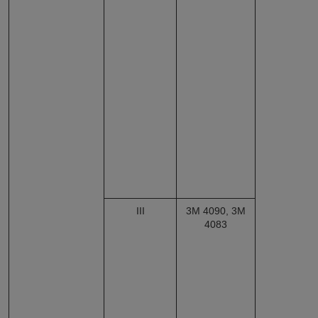
III
3М 4090, 3M
4083