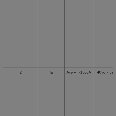
2
Iа
Avery T-1500A
40 или 57