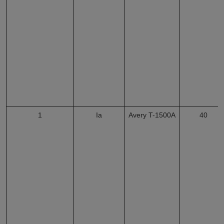
1
Iа
Avery T-1500A
40