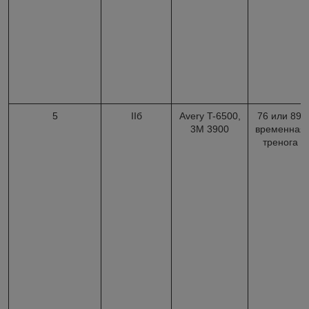
5
IIб
Avery T-6500,
76 или 89,
3M 3900
временная
тренога