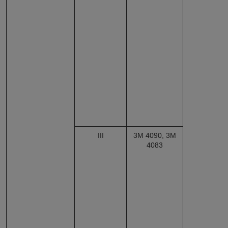
III
3М 4090, 3M
4083