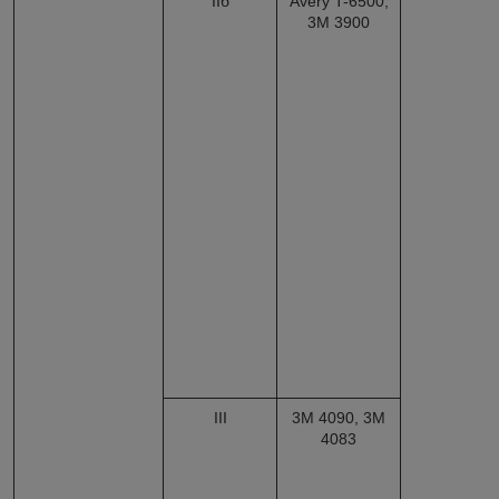
IIб
Avery T-6500,
3M 3900
III
3М 4090, 3M
4083