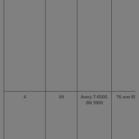
4
IIб
Avery T-6500,
76 или 89
3M 3900