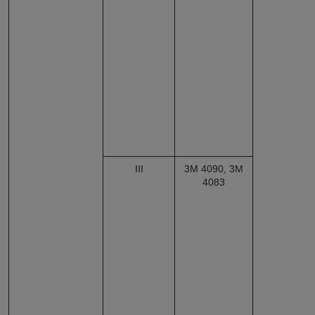
III
3М 4090, 3M
4083