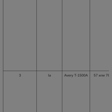
3
Iа
Avery T-1500A
57 или 76