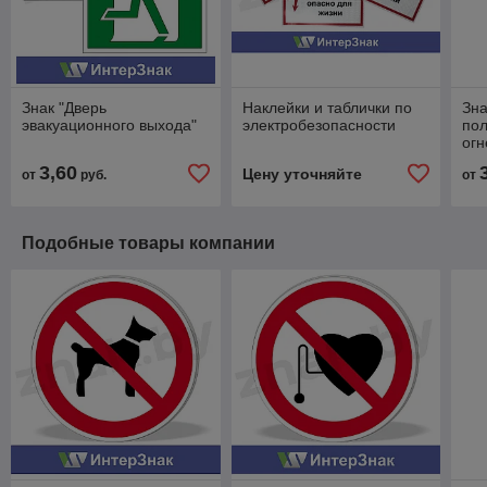
Знак "Дверь
Наклейки и таблички по
Зна
эвакуационного выхода"
электробезопасности
пол
огн
3,60
Цену уточняйте
от
руб.
от
Подобные товары компании