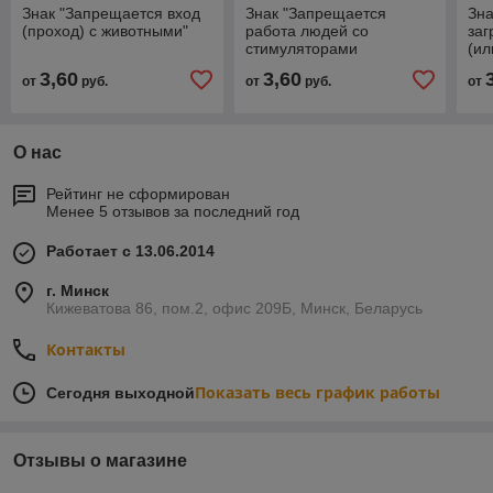
Знак "Запрещается вход
Знак "Запрещается
Зна
(проход) с животными"
работа людей со
заг
стимуляторами
(ил
сердечной деятельности"
3,60
3,60
от
руб.
от
руб.
от
О нас
Рейтинг не сформирован
Менее 5 отзывов за последний год
Работает с 13.06.2014
г. Минск
Кижеватова 86, пом.2, офис 209Б, Минск, Беларусь
Контакты
Показать весь график работы
Сегодня выходной
Отзывы о магазине