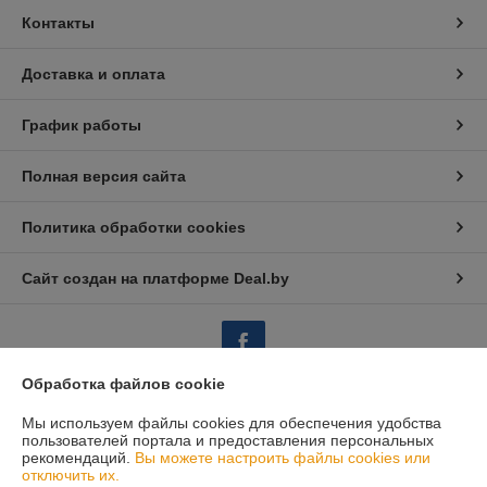
Контакты
Доставка и оплата
График работы
Полная версия сайта
Политика обработки cookies
Сайт создан на платформе Deal.by
Обработка файлов cookie
Мы используем файлы cookies для обеспечения удобства
Информация для покупателя
пользователей портала и предоставления персональных
рекомендаций.
Вы можете настроить файлы cookies или
Юридическое лицо:
Закрытое акционерное общество «ИнтерЗнак»
220024, Республика Беларусь, г. Минск, ул. Кижеватова, 86, пом. 2,
отключить их.