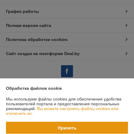
График работы
Полная версия сайта
Политика обработки cookies
Сайт создан на платформе Deal.by
Обработка файлов cookie
Информация для покупателя
Мы используем файлы cookies для обеспечения удобства
Юридическое лицо:
Закрытое акционерное общество «ИнтерЗнак»
пользователей портала и предоставления персональных
220024, Республика Беларусь, г. Минск, ул. Кижеватова, 86, пом. 2,
рекомендаций.
Вы можете настроить файлы cookies или
офис 209Б
отключить их.
Регистрационный номер ЕГР: 193651549
Принять
УНП: 193651549