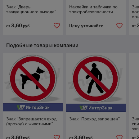
Знак "Дверь
Наклейки и таблички по
Зна
эвакуационного выхода"
электробезопасности
пол
огн
3,60
Цену уточняйте
от
руб.
от
Подобные товары компании
Знак "Запрещается вход
Знак "Проход запрещен"
Зна
(проход) с животными"
спи
за
3,60
3,60
от
руб.
от
руб.
от