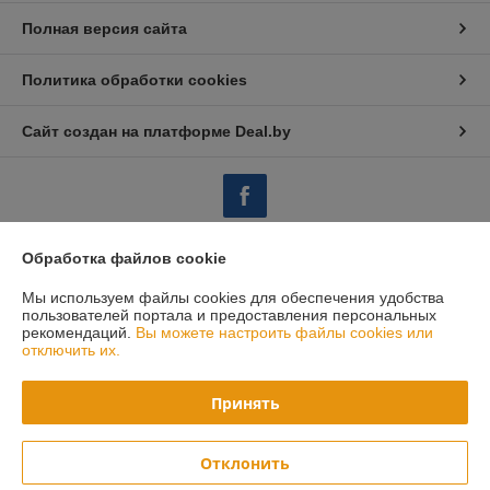
Полная версия сайта
Политика обработки cookies
Сайт создан на платформе Deal.by
Обработка файлов cookie
Информация для покупателя
Мы используем файлы cookies для обеспечения удобства
Юридическое лицо:
Закрытое акционерное общество «ИнтерЗнак»
пользователей портала и предоставления персональных
220024, Республика Беларусь, г. Минск, ул. Кижеватова, 86, пом. 2,
рекомендаций.
Вы можете настроить файлы cookies или
офис 209Б
отключить их.
Регистрационный номер ЕГР: 193651549
Принять
УНП: 193651549
Регистрационный орган: Минский горисполком
Отклонить
Дата регистрации компании: 11.10.2022