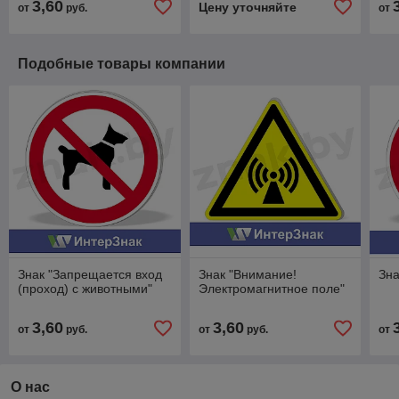
3,60
Цену уточняйте
от
руб.
от
Подобные товары компании
Знак "Запрещается вход
Знак "Внимание!
Зна
(проход) с животными"
Электромагнитное поле"
3,60
3,60
от
руб.
от
руб.
от
О нас