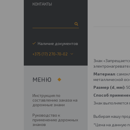
КОНТАКТЫ
Наличие документов
+375 (17) 270-70-02
Знак «Запрещаетс
электронагревате
Материал
: самок
металлической осн
Размер (
d, мм)
: 
Способ примене
Инструкция по
составлению заказа на
Знак выполняется 
дорожные знаки
Руководство к
Выбирая нашу прод
применению дорожных
знаков
*Цена на данную п