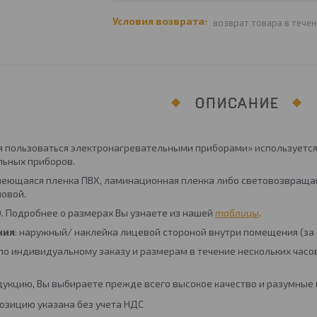
возврат товара в течен
ОПИСАНИЕ
я пользоваться электронагревательными приборами» используется
льных приборов.
леющаяся пленка ПВХ, ламинационная пленка либо световозвраща
овой.
50. Подробнее о размерах Вы узнаете из нашей
таблицы
.
ния
: наружный/ наклейка лицевой стороной внутри помещения (за 
по индивидуальному заказу и размерам в течение нескольких часо
укцию, Вы выбираете прежде всего высокое качество и разумные
озицию указана без учета НДС