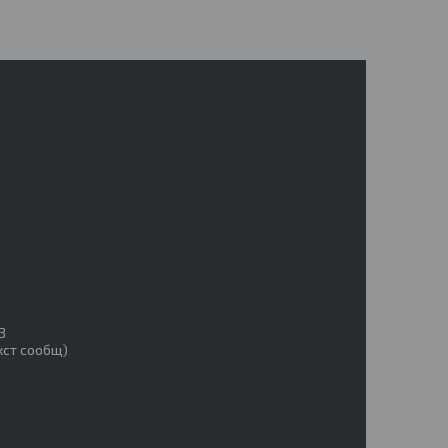
2
3
4
3
екст сообщ)