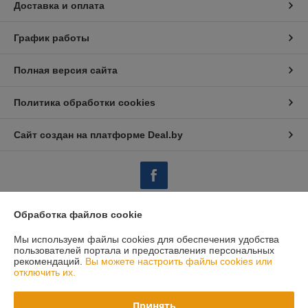
Доставка и оплата
График работы
Полная версия сайта
Политика обработки cookies
Сайт создан на платформе Deal.by
Обработка файлов cookie
Информация для покупателя
Мы используем файлы cookies для обеспечения удобства
Юридическое лицо:
Закрытое акционерное общество «ИнтерЗнак»
пользователей портала и предоставления персональных
220024, Республика Беларусь, г. Минск, ул. Кижеватова, 86, пом. 2,
рекомендаций.
Вы можете настроить файлы cookies или
офис 209Б
отключить их.
Регистрационный номер ЕГР: 193651549
Принять