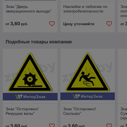
Знак "Дверь
Наклейки и таблички по
Зна
эвакуационного выхода"
электробезопасности
пол
огн
3,60
Цену уточняйте
от
руб.
от
Подобные товары компании
Знак "Осторожно!
Знак "Осторожно!
Зна
Режущие валы"
Скользко"
Су
(пр
3,60
3,60
от
руб.
от
руб.
от