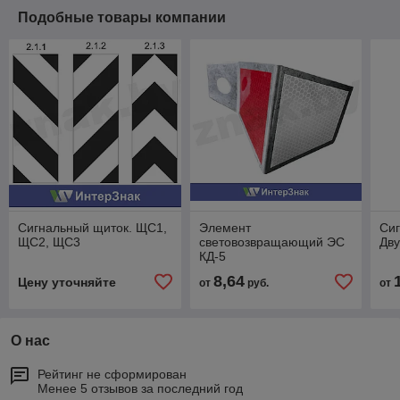
Подобные товары компании
Сигнальный щиток. ЩС1,
Элемент
Си
ЩС2, ЩС3
световозвращающий ЭС
Дв
КД-5
8,64
Цену уточняйте
от
руб.
от
О нас
Рейтинг не сформирован
Менее 5 отзывов за последний год