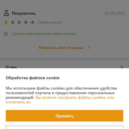
Покупатель
01.08.2022
Очень плохо
Сделка подтверждена через корзину
Показать все отзывы
О нас
Обработка файлов cookie
Контакты
Мы используем файлы cookies для обеспечения удобства
пользователей портала и предоставления персональных
Доставка и оплата
рекомендаций.
Вы можете настроить файлы cookies или
отключить их.
График работы
Принять
Полная версия сайта