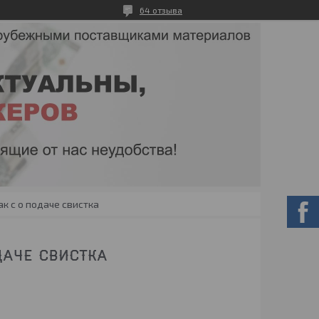
64 отзыва
к с о подаче свистка
АЧЕ СВИСТКА