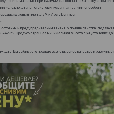
оружению. Машинист при наличии «С» обязан подать звуковой сигн
и: холоднокатаная сталь, оцинкованная горячим способом
товозвращающая пленка 3M и Avery Dennison
м
Постоянный предупредительный знак С о подаче свистка" под заказ 
8442-65. Предусмотренная минимальная высота при установке дан
укцию, Вы выбираете прежде всего высокое качество и разумные