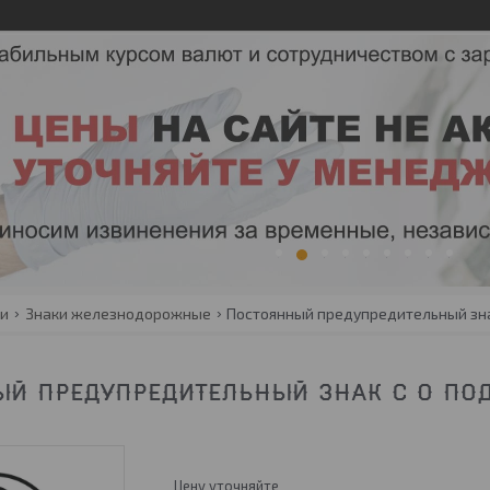
1
2
3
4
5
6
7
8
9
ги
Знаки железнодорожные
Постоянный предупредительный зна
Й ПРЕДУПРЕДИТЕЛЬНЫЙ ЗНАК С О ПОД
Цену уточняйте