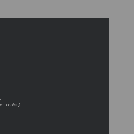
2
3
4
3
екст сообщ)