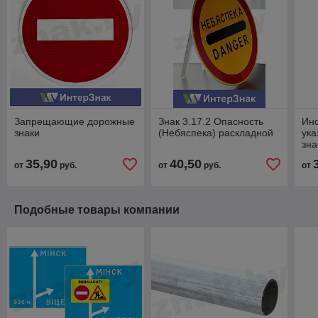
Запрещающие дорожные
Знак 3.17.2 Опасность
Ин
знаки
(Небяспека) раскладной
ук
зна
35,90
40,50
от
руб.
от
руб.
от
Подобные товары компании